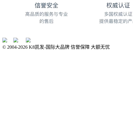
© 2004-
2026
K8凯发-国际大品牌 信誉保障 大额无忧