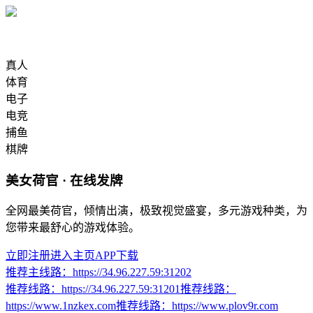
真人
体育
电子
电竞
捕鱼
棋牌
美女荷官 · 在线发牌
全网最美荷官，倾情出演，极致视觉盛宴，多元游戏种类，为
您带来最舒心的游戏体验。
立即注册
进入主页
APP下载
推荐主线路：
https://34.96.227.59:31202
推荐线路：
https://34.96.227.59:31201
推荐线路：
https://www.1nzkex.com
推荐线路：
https://www.plov9r.com