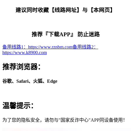
建议同时收藏【线路网址】与【本网页】
推荐『下载APP』 防止迷路
备用线路
1
：
https://www.rznbm.com
备用线路
2
：
https://www.k8900.com
推荐浏览器：
谷歌、Safari、火狐、Edge
温馨提示：
为了您的隐私安全，请勿与"国家反诈中心"APP同设备使用！