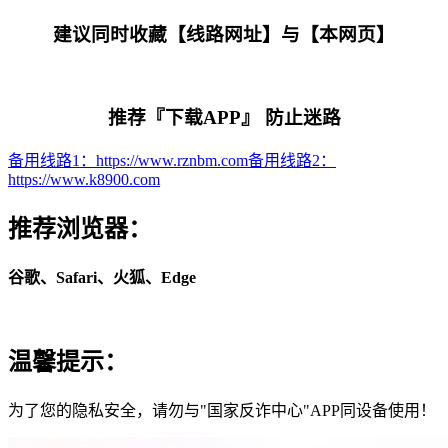
建议同时收藏【线路网址】与【本网页】
推荐『下载APP』 防止迷路
备用线路
1
：
https://www.rznbm.com
备用线路
2
：
https://www.k8900.com
推荐浏览器：
谷歌、Safari、火狐、Edge
温馨提示：
为了您的隐私安全，请勿与"国家反诈中心"APP同设备使用！