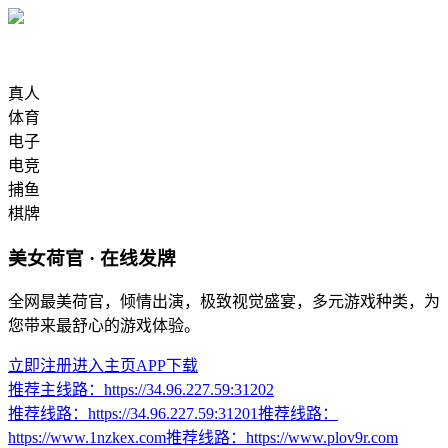
真人
体育
电子
电竞
捕鱼
棋牌
美女荷官 · 在线发牌
全网最美荷官，倾情出演，极致视觉盛宴，多元游戏种类，为
您带来最舒心的游戏体验。
立即注册
进入主页
APP下载
推荐主线路：
https://34.96.227.59:31202
推荐线路：
https://34.96.227.59:31201
推荐线路：
https://www.1nzkex.com
推荐线路：
https://www.plov9r.com