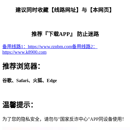
建议同时收藏【线路网址】与【本网页】
推荐『下载APP』 防止迷路
备用线路
1
：
https://www.rznbm.com
备用线路
2
：
https://www.k8900.com
推荐浏览器：
谷歌、Safari、火狐、Edge
温馨提示：
为了您的隐私安全，请勿与"国家反诈中心"APP同设备使用！